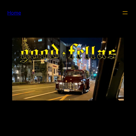
内
容
Home
を
ス
キ
ッ
プ