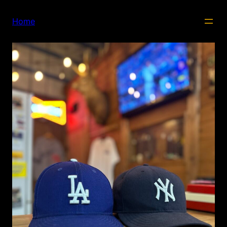
内
容
Home
を
ス
キ
ッ
プ