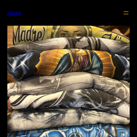
内
容
Home
を
ス
キ
ッ
プ