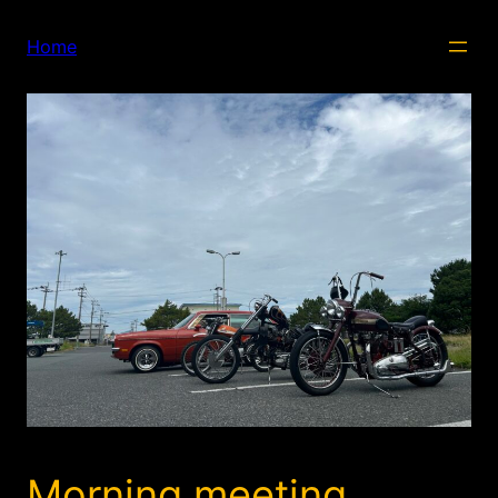
内
容
Home
を
ス
キ
ッ
プ
Morning meeting