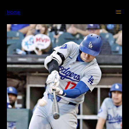
内
容
Home
を
ス
キ
ッ
プ