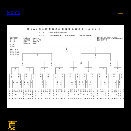
内
容
Home
を
ス
キ
ッ
プ
夏