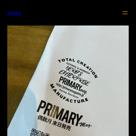
内
容
Home
を
ス
キ
ッ
プ