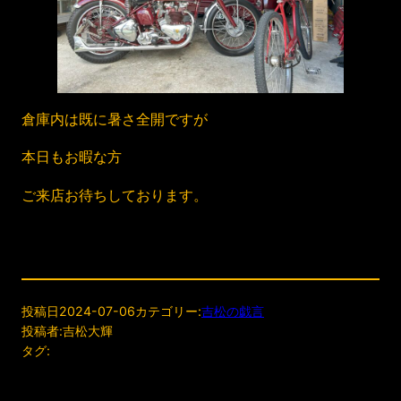
倉庫内は既に暑さ全開ですが
本日もお暇な方
ご来店お待ちしております。
投稿日
2024-07-06
カテゴリー:
吉松の戯言
投稿者:
吉松大輝
タグ: