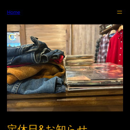
内
容
Home
を
ス
キ
ッ
プ
定休日&お知らせ