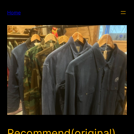
内
容
Home
を
ス
キ
ッ
プ
Recommend(original)