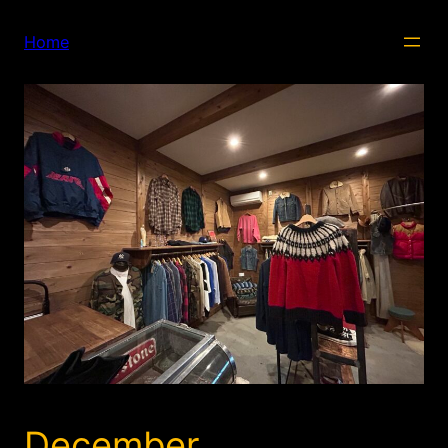
内
容
Home
を
ス
キ
ッ
プ
December