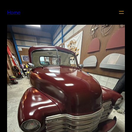
内
容
Home
を
ス
キ
ッ
プ