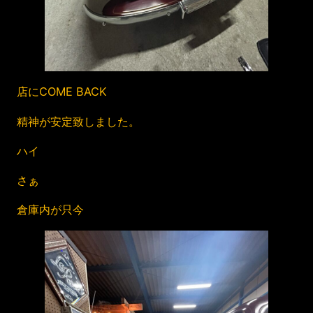
店にCOME BACK
精神が安定致しました。
ハイ
さぁ
倉庫内が只今