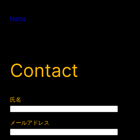
内
容
Home
を
ス
キ
ッ
プ
Contact
氏名
メールアドレス