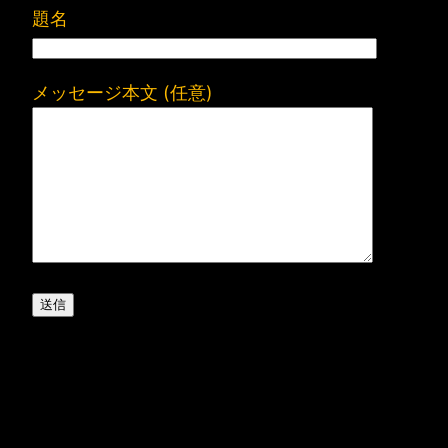
題名
メッセージ本文 (任意)