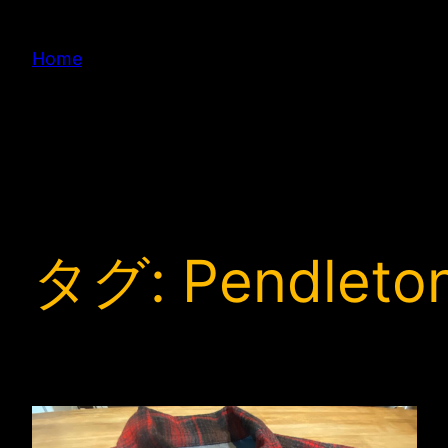
内
容
Home
を
ス
キ
ッ
プ
タグ:
Pendleto