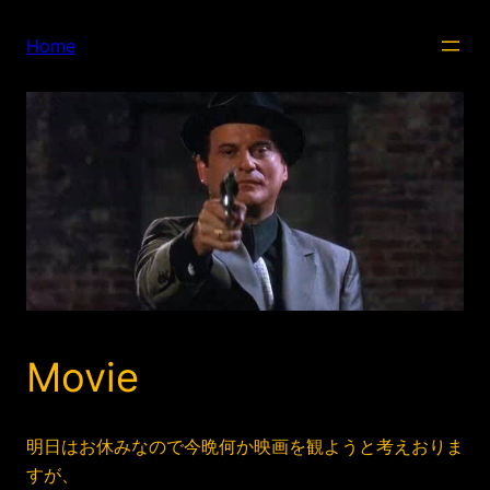
内
容
Home
を
ス
キ
ッ
プ
Movie
明日はお休みなので今晩何か映画を観ようと考えおりま
すが、