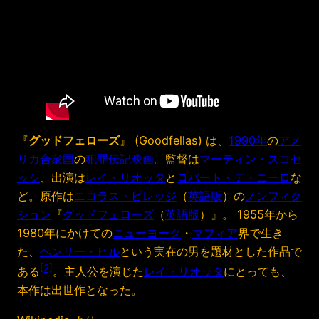
『
グッドフェローズ
』 (Goodfellas) は、
1990年
の
アメ
リカ合衆国
の
犯罪
伝記映画
。監督は
マーティン・スコセ
ッシ
、出演は
レイ・リオッタ
と
ロバート・デ・ニーロ
な
ど。原作は
ニコラス・ピレッジ
（
英語版
）の
ノンフィク
ション
『
グッドフェローズ
（
英語版
）』。 1955年から
1980年にかけての
ニューヨーク
・
マフィア
界で生き
た、
ヘンリー・ヒル
という実在の男を題材とした作品で
[2]
ある
。主人公を演じた
レイ・リオッタ
にとっても、
本作は出世作となった。