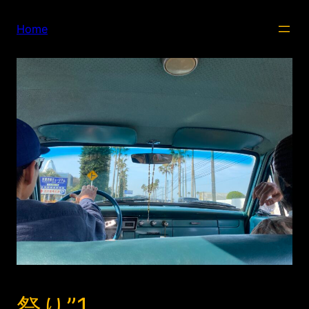
内
容
Home
を
ス
キ
ッ
プ
祭り”1