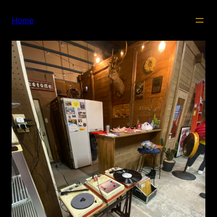
内
容
Home
を
ス
キ
ッ
プ