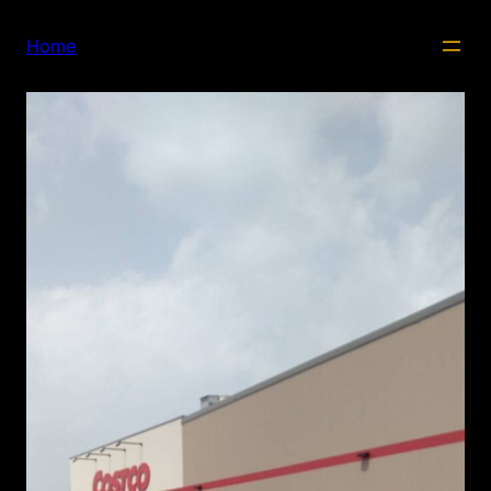
内
容
Home
を
ス
キ
ッ
プ