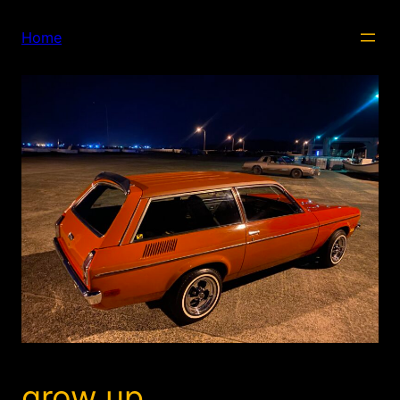
内
容
Home
を
ス
キ
ッ
プ
grow up