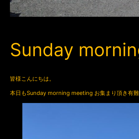
Sunday mornin
皆様こんにちは。
本日もSunday morning meeting お集まり頂