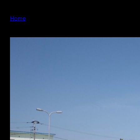
内
容
Home
を
ス
キ
ッ
プ