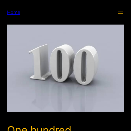
内
容
Home
を
ス
キ
ッ
プ
One hundred