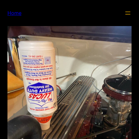
内
容
Home
を
ス
キ
ッ
プ