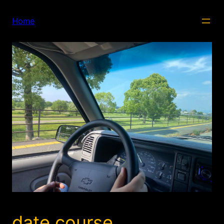
内
容
Home
を
ス
キ
ッ
プ
date course