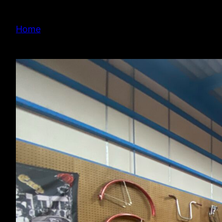
内
容
Home
を
ス
キ
ッ
プ