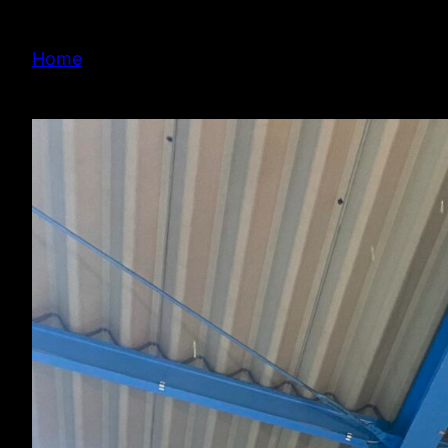
内
容
Home
を
ス
キ
ッ
プ