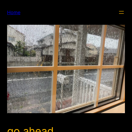
内
容
Home
を
ス
キ
ッ
プ
go ahead