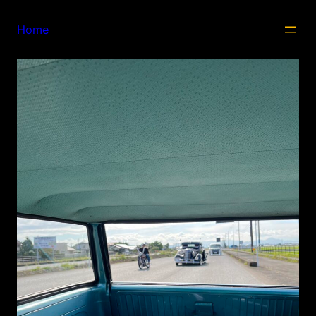
内
容
Home
を
ス
キ
ッ
プ