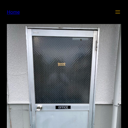
内
容
Home
を
ス
キ
ッ
プ