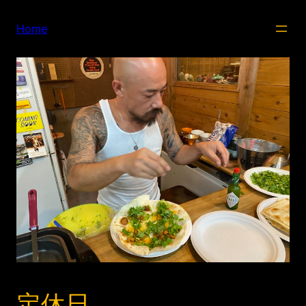
内
容
Home
を
ス
キ
ッ
プ
定休日