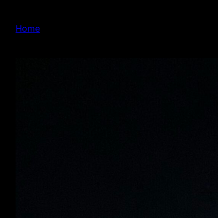
内
容
Home
を
ス
キ
ッ
プ