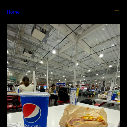
内
容
Home
を
ス
キ
ッ
プ