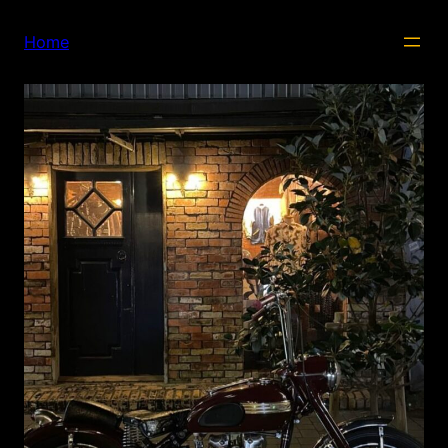
内
容
Home
を
ス
キ
ッ
プ