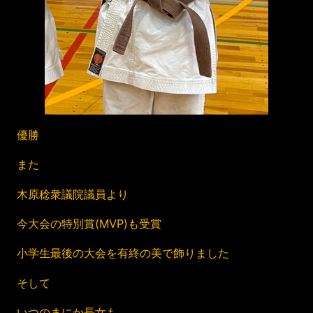
優勝
また
木原稔衆議院議員より
今大会の特別賞(MVP)も受賞
小学生最後の大会を有終の美で飾りました
そして
いつのまにか長女も