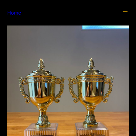
内
容
Home
を
ス
キ
ッ
プ