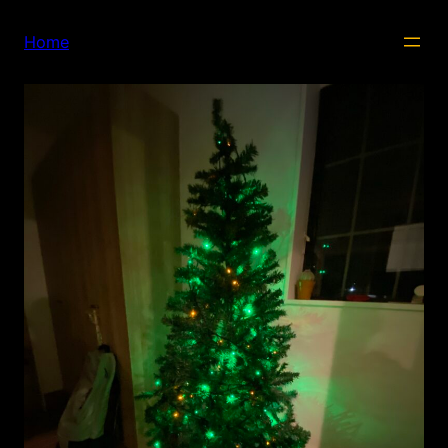
内
容
Home
を
ス
キ
ッ
プ