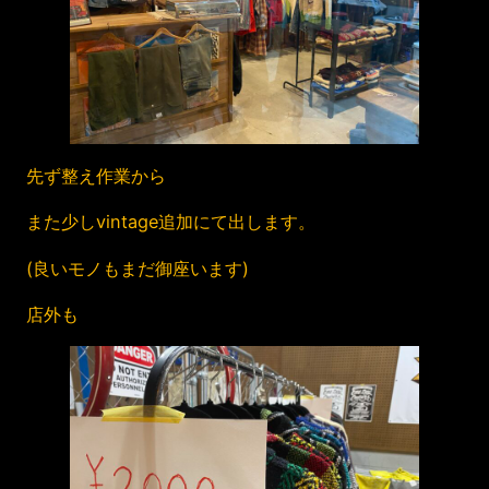
先ず整え作業から
また少しvintage追加にて出します。
(良いモノもまだ御座います)
店外も