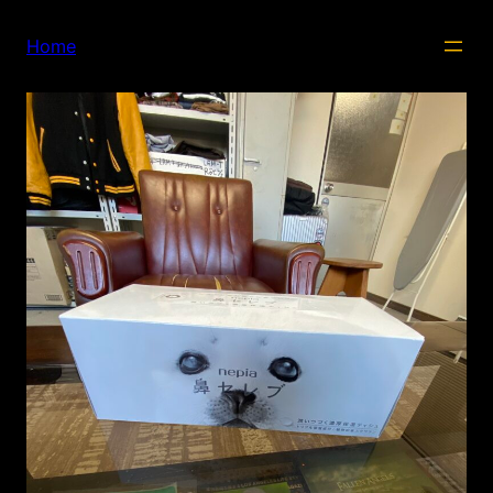
内
容
Home
を
ス
キ
ッ
プ