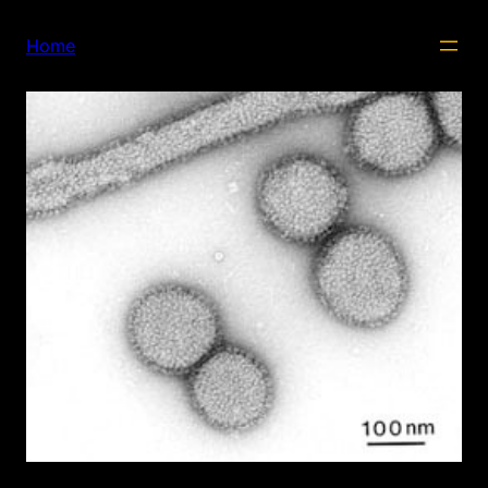
内
容
Home
を
ス
キ
ッ
プ