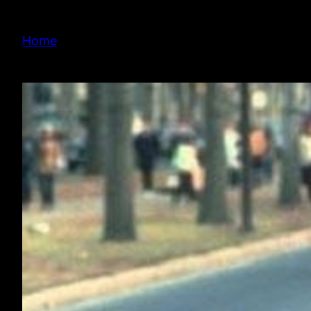
内
容
Home
を
ス
キ
ッ
プ