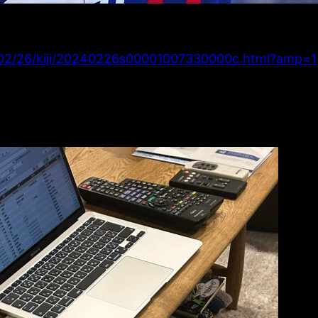
4/02/26/kiji/20240226s00001007330000c.html?amp=1