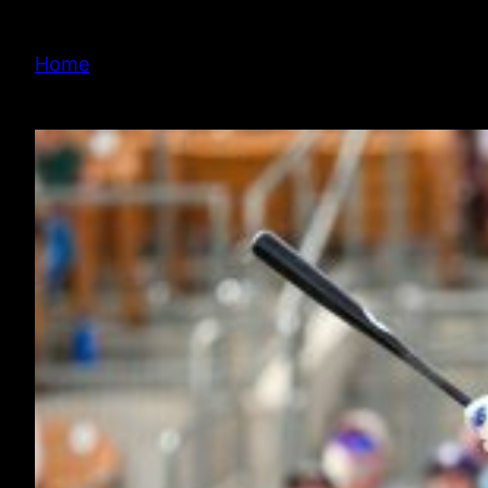
内
容
Home
を
ス
キ
ッ
プ