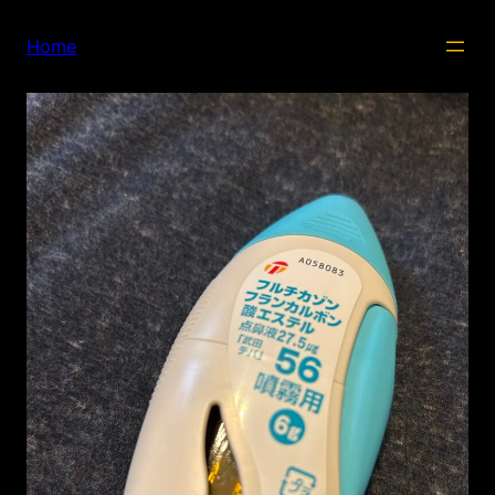
内
容
Home
を
ス
キ
ッ
プ