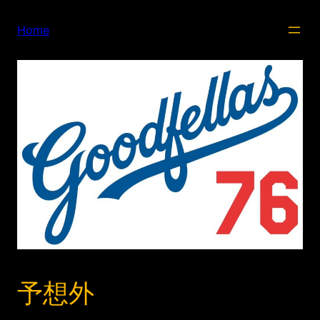
内
容
Home
を
ス
キ
ッ
プ
予想外