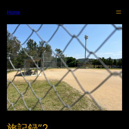
内
容
Home
を
ス
キ
ッ
プ
旅記録”2