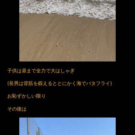
子供は昼まで全力で大はしゃぎ
(長男は背筋を鍛えるととにかく海でバタフライ)
お恥ずかしい限り
その後は