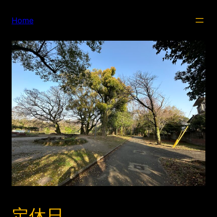
内
容
Home
を
ス
キ
ッ
プ
定休日