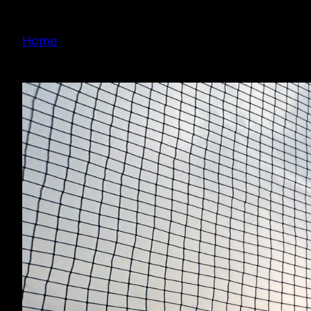
内
容
Home
を
ス
キ
ッ
プ