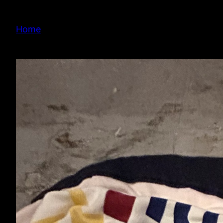
内
容
Home
を
ス
キ
ッ
プ