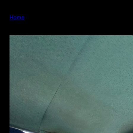
内
容
Home
を
ス
キ
ッ
プ