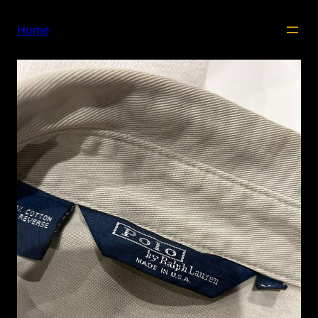
内
容
Home
を
ス
キ
ッ
プ