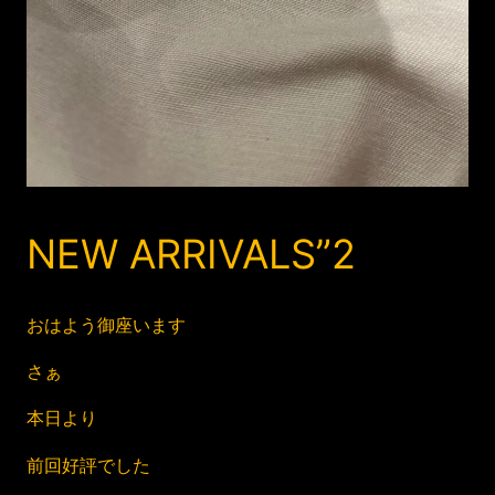
NEW ARRIVALS”2
おはよう御座います
さぁ
本日より
前回好評でした