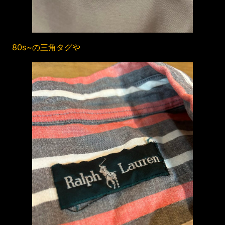
80s~の三角タグや