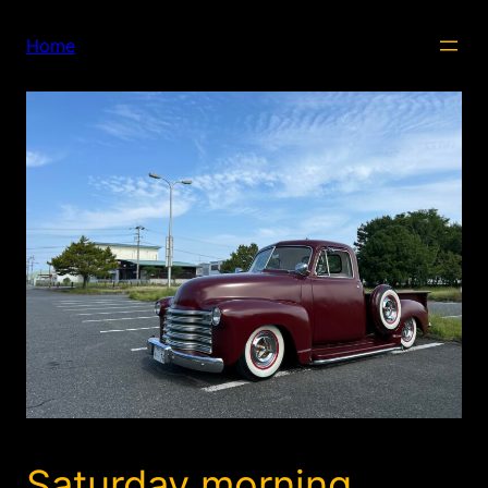
内
容
Home
を
ス
キ
ッ
プ
Saturday morning