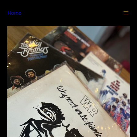
内
容
Home
を
ス
キ
ッ
プ