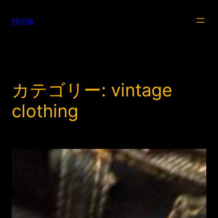
内
容
Home
を
ス
キ
ッ
プ
カテゴリー:
vintage
clothing