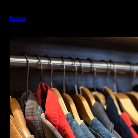
内
容
Home
を
ス
キ
ッ
プ