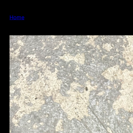
内
容
Home
を
ス
キ
ッ
プ